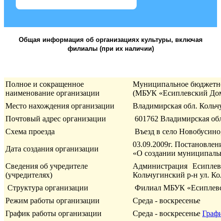
Общая информация об организациях культуры, включая
филиалы (при их наличии)
Полное и сокращенное
Муниципальное бюджетно
наименование организации
(МБУК «Есиплевский Дом
Место нахождения организации
Владимирская обл. Кольчу
Почтовый адрес организации
601762 Владимирская обл.
Схема проезда
Въезд в село Новобусино
03.09.2009г. Постановлен
Дата создания организации
«О создании муниципаль
Сведения об учредителе
Администрация Есиплевс
(учредителях)
Кольчугинский р-н ул. Кол
Структура организации
Филиал МБУК «Есиплевс
Режим работы организации
Среда - воскресенье
График работы организации
Среда - воскресенье
Граф