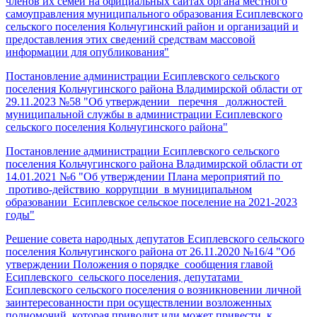
членов их семей на официальных сайтах органа местного
самоуправления муниципального образования Есиплевского
сельского поселения Кольчугинский район и организаций и
предоставления этих сведений средствам массовой
информации для опубликования"
Постановление администрации Есиплевского сельского
поселения Кольчугинского района Владимирской области от
29.11.2023 №58 "Об утверждении перечня должностей
муниципальной службы в администрации Есиплевского
сельского поселения Кольчугинского района"
Постановление администрации Есиплевского сельского
поселения Кольчугинского района Владимирской области от
14.01.2021 №6 "Об утверждении Плана мероприятий по
противо-действию коррупции в муниципальном
образовании Есиплевское сельское поселение на 2021-2023
годы"
Решение совета народных депутатов Есиплевского сельского
поселения Кольчугинского района от 26.11.2020 №16/4 "Об
утверждении Положения о порядке сообщения главой
Есиплевского сельского поселения, депутатами
Есиплевского сельского поселения о возникновении личной
заинтересованности при осуществлении возложенных
полномочий, которая приводит или может привести к