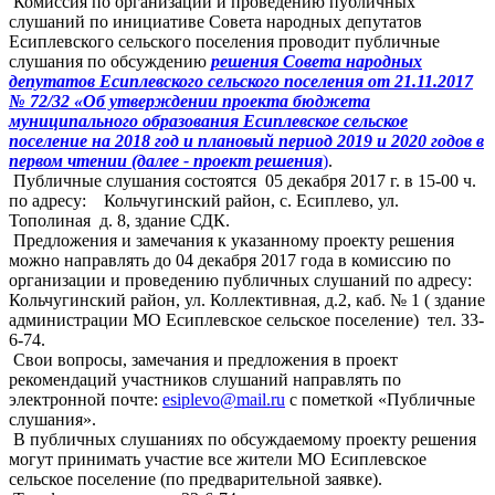
Комиссия по организации и проведению публичных
слушаний по инициативе Совета народных депутатов
Есиплевского сельского поселения проводит публичные
слушания по обсуждению
решения Совета народных
депутатов Есиплевского сельского поселения от 21.11.2017
№ 72/32 «Об утверждении проекта бюджета
муниципального образования Есиплевское сельское
поселение на 2018 год и плановый период 2019 и 2020 годов в
первом чтении (далее - проект решения
)
.
Публичные слушания состоятся 05 декабря 2017 г. в 15-00 ч.
по адресу: Кольчугинский район, с. Есиплево, ул.
Тополиная д. 8, здание СДК.
Предложения и замечания к указанному проекту решения
можно направлять до 04 декабря 2017 года в комиссию по
организации и проведению публичных слушаний по адресу:
Кольчугинский район, ул. Коллективная, д.2, каб. № 1 ( здание
администрации МО Есиплевское сельское поселение) тел. 33-
6-74.
Свои вопросы, замечания и предложения в проект
рекомендаций участников слушаний направлять по
электронной почте:
esiplevo@mail.ru
с пометкой «Публичные
слушания».
В публичных слушаниях по обсуждаемому проекту решения
могут принимать участие все жители МО Есиплевское
сельское поселение (по предварительной заявке).