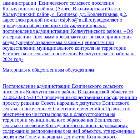
администрации Есиплевского сельского поселения
Кольчугинского района (Адрес: Владимирская область,
Кольчугинский район, с. Есиплево, ул. Коллективная, д.2,
адрес электронной почты:
esiplvo@mail.ru
)уведомляет о
проведении общественных обсуждений проекта
постановления администрации Кольчугинского района «Об
утверждении программ профилактики рисков причинения
вреда (ущерба) охраняемым законом ценностям при
осуществлении муниципального контроля на территории
Есиплевского сельского поселения Кольчугинского района на
2024 год»
Материалы к общественным обсуждениям
Постановление администрации Есиплевского сельского
поселения Кольчугинского района Владимирской области от
23.08.2023 №30 "О проведении общественных обсуждений по
проекту решения Совета народных депутатов Есиплеского
сельского поселения «О внесении изменений в Правила по
обеспечению чистоты порядка и благоустройства на
территории муниципального образования Есиплевское
сельское поселение Кольчугинского района, надлежащему
содержанию расположенных на ней объектов, утвержденные
решением Совета народных депутатов Есиплевского