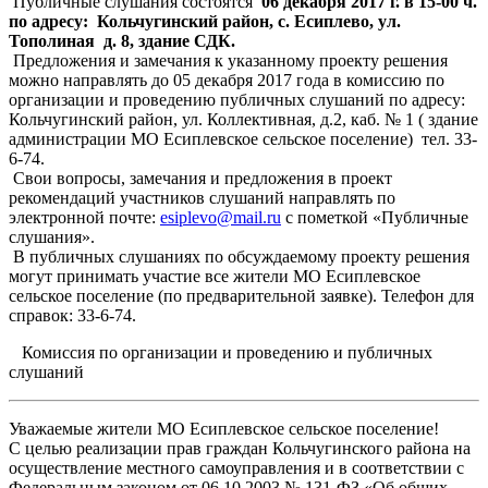
Публичные слушания состоятся
06 декабря 2017 г. в 15-00 ч.
по адресу: Кольчугинский район, с. Есиплево, ул.
Тополиная д. 8, здание СДК.
Предложения и замечания к указанному проекту решения
можно направлять до 05 декабря 2017 года в комиссию по
организации и проведению публичных слушаний по адресу:
Кольчугинский район, ул. Коллективная, д.2, каб. № 1 ( здание
администрации МО Есиплевское сельское поселение) тел. 33-
6-74.
Свои вопросы, замечания и предложения в проект
рекомендаций участников слушаний направлять по
электронной почте:
esiplevo@mail.ru
с пометкой «Публичные
слушания».
В публичных слушаниях по обсуждаемому проекту решения
могут принимать участие все жители МО Есиплевское
сельское поселение (по предварительной заявке). Телефон для
справок: 33-6-74.
Комиссия по организации и проведению и публичных
слушаний
Уважаемые жители МО Есиплевское сельское поселение!
С целью реализации прав граждан Кольчугинского района на
осуществление местного самоуправления и в соответствии с
Федеральным законом от 06.10.2003 № 131-ФЗ «Об общих