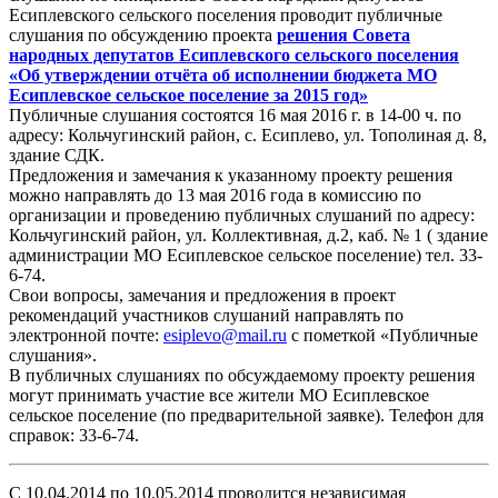
Есиплевского сельского поселения проводит публичные
слушания по обсуждению проекта
решения Совета
народных депутатов Есиплевского сельского поселения
«Об утверждении отчёта об исполнении бюджета МО
Есиплевское сельское поселение за 2015 год»
Публичные слушания состоятся 16 мая 2016 г. в 14-00 ч. по
адресу: Кольчугинский район, с. Есиплево, ул. Тополиная д. 8,
здание СДК.
Предложения и замечания к указанному проекту решения
можно направлять до 13 мая 2016 года в комиссию по
организации и проведению публичных слушаний по адресу:
Кольчугинский район, ул. Коллективная, д.2, каб. № 1 ( здание
администрации МО Есиплевское сельское поселение) тел. 33-
6-74.
Свои вопросы, замечания и предложения в проект
рекомендаций участников слушаний направлять по
электронной почте:
esiplevo@mail.ru
с пометкой «Публичные
слушания».
В публичных слушаниях по обсуждаемому проекту решения
могут принимать участие все жители МО Есиплевское
сельское поселение (по предварительной заявке). Телефон для
справок: 33-6-74.
С 10.04.2014 по 10.05.2014 проводится независимая