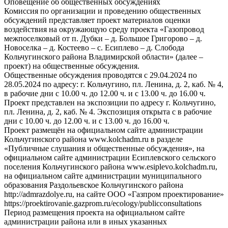
Оповещение об общественных обсуждениях
Комиссия по организации и проведению общественных
обсуждений представляет проект материалов оценки
воздействия на окружающую среду проекта «Газопровод
межпоселковый от п. Дубки – д. Большое Григорово – д.
Новоселка – д. Костеево – с. Есиплево – д. Слобода
Кольчугинского района Владимирской области» (далее –
проект) на общественные обсуждения.
Общественные обсуждения проводятся с 29.04.2024 по
28.05.2024 по адресу: г. Кольчугино, пл. Ленина, д. 2, каб. № 4,
в рабочие дни с 10.00 ч. до 12.00 ч. и с 13.00 ч. до 16.00 ч.
Проект представлен на экспозиции по адресу г. Кольчугино,
пл. Ленина, д. 2, каб. № 4. Экспозиция открыта с в рабочие
дни с 10.00 ч. до 12.00 ч. и с 13.00 ч. до 16.00 ч.
Проект размещён на официальном сайте администрации
Кольчугинского района www.kolchadm.ru в разделе
«Публичные слушания и общественные обсуждения», на
официальном сайте администрации Есиплевского сельского
поселения Кольчугинского района www.esiplevo.kolchadm.ru,
на официальном сайте администрации муниципального
образования Раздольевское Кольчугинского района
http://admrazdolye.ru, на сайте ООО «Газпром проектирование»
https://proektirovanie.gazprom.ru/ecology/publicconsultations
Период размещения проекта на официальном сайте
администрации района или в иных указанных