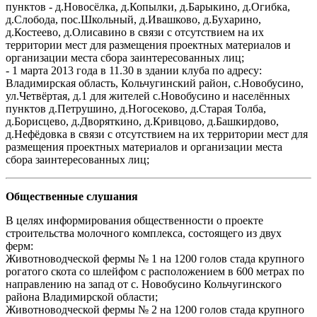
пунктов - д.Новосёлка, д.Копылки, д.Барыкино, д.Огибка,
д.Слобода, пос.Школьный, д.Ивашково, д.Бухарино,
д.Костеево, д.Олисавино в связи с отсутствием на их
территории мест для размещения проектных материалов и
организации места сбора заинтересованных лиц;
- 1 марта 2013 года в 11.30 в здании клуба по адресу:
Владимирская область, Кольчугинский район, с.Новобусино,
ул.Четвёртая, д.1 для жителей с.Новобусино и населённых
пунктов д.Петрушино, д.Ногосеково, д.Старая Толба,
д.Борисцево, д.Дворяткино, д.Кривцово, д.Башкирдово,
д.Нефёдовка в связи с отсутствием на их территории мест для
размещения проектных материалов и организации места
сбора заинтересованных лиц;
Общественные слушания
В целях информирования общественности о проекте
строительства молочного комплекса, состоящего из двух
ферм:
Животноводческой фермы № 1 на 1200 голов стада крупного
рогатого скота со шлейфом с расположением в 600 метрах по
направлению на запад от с. Новобусино Кольчугинского
района Владимирской области;
Животноводческой фермы № 2 на 1200 голов стада крупного