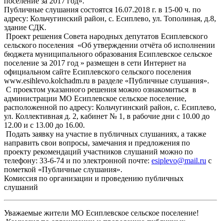
поселение за 2017 год».
Публичные слушания состоятся 16.07.2018 г. в 15-00 ч. по
адресу: Кольчугинский район, с. Есиплево, ул. Тополиная, д.8,
здание СДК.
Проект решения Совета народных депутатов Есиплевского
сельского поселения «Об утверждении отчёта об исполнении
бюджета муниципального образования Есиплевское сельское
поселение за 2017 год » размещен в сети Интернет на
официальном сайте Есиплевского сельского поселения
www.esihlevo.kolchadm.ru в разделе «Публичные слушания».
С проектом указанного решения можно ознакомиться в
администрации МО Есиплевское сельское поселение,
расположенной по адресу: Кольчугинский район, с. Есиплево,
ул. Коллективная д. 2, кабинет № 1, в рабочие дни с 10.00 до
12.00 и с 13.00 до 16.00.
Подать заявку на участие в публичных слушаниях, а также
направить свои вопросы, замечания и предложения по
проекту рекомендаций участников слушаний можно по
телефону: 33-6-74 и по электронной почте:
esiplevo@mail.ru
с
пометкой «Публичные слушания».
Комиссия по организации и проведению публичных
слушаний
Уважаемые жители МО Есиплевское сельское поселение!